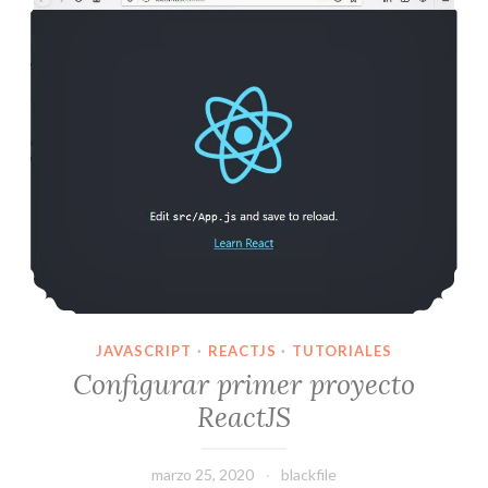
JAVASCRIPT
·
REACTJS
·
TUTORIALES
Configurar primer proyecto
ReactJS
marzo 25, 2020
blackfile