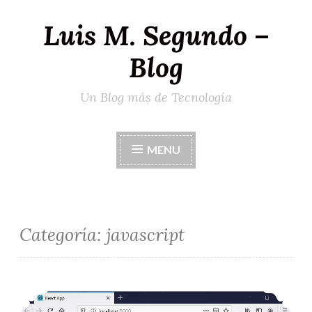
Luis M. Segundo –
Ir
al
Blog
contenido
Un Blog más de Tecnología
MENU
Categoría:
javascript
Configurar primer proyecto ReactJS